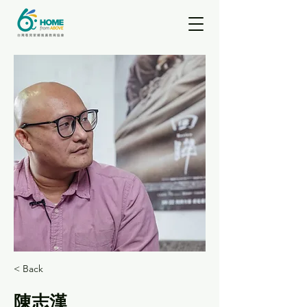
< Back
陳志漢