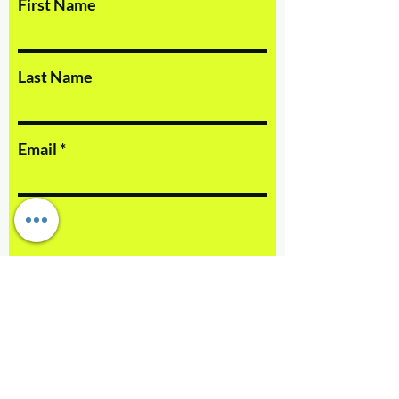
First Name
Last Name
Email
訊息
提交