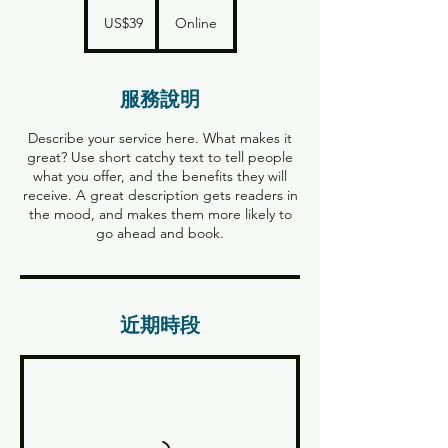
39
美
US$39
Online
元
服務說明
Describe your service here. What makes it
great? Use short catchy text to tell people
what you offer, and the benefits they will
receive. A great description gets readers in
the mood, and makes them more likely to
go ahead and book.
近期時段