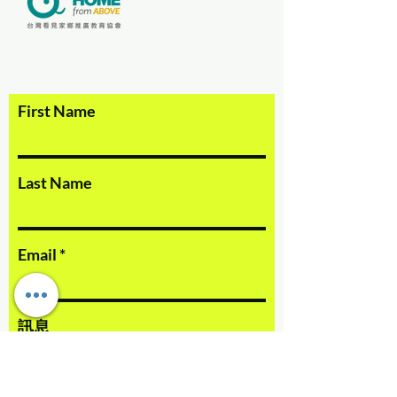
First Name
Last Name
Email
訊息