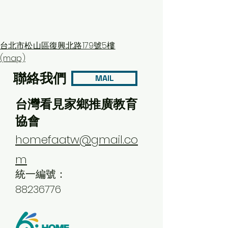
台北市松山區復興北路179號5樓
(map)
聯絡我們
MAIL
台灣看見家鄉推廣教育
協會
homefaatw@gmail.co
m
統一編號：
88236776