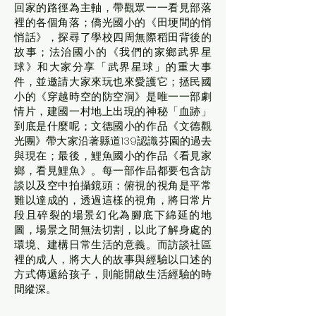
回家的路徑為主軸，帶觀眾一一看見部落
裡的各個角落；僑光國小的《田埂間的悄
悄話》，探尋了學校四周無際稻田背後的
故事；法治國小的《我們的家鄉武界星
球》和大家分享「武界星球」的重大事
件，並邀請大家來玩也來愛護它；拯民國
小的《穿越時空的防空洞》是唯一一部劇
情片，建國一村地上出現的神秘「血跡」
到底是什麼呢；文德國小的作品《文德觀
光團》帶大家沿著縣道139認識芬園的過去
與現在；最後，鯉魚國小的作品《看見家
鄉，看見鯉魚》。每一部作品都要包含訪
談以及空中拍攝鏡頭；俯視的視角是平常
難以達成的，透過這樣的視角，將日常片
段且碎裂的場景幻化為腳底下綿延的地
圖，場景之間無法切割，以此了解身處的
環境、建構日常生活的意義。而訪談社區
裡的成人，將大人的故事與經驗以口述的
方式傳遞給孩子，則能開啟生活經驗的時
間縱深。